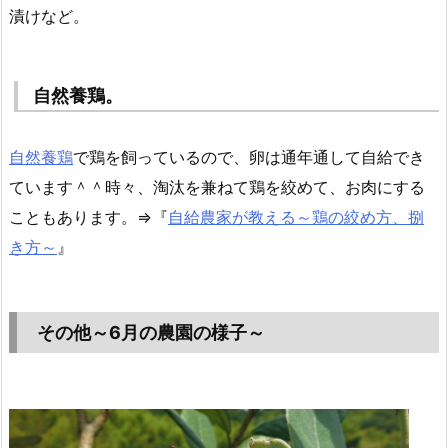
漬けなど。
自然養鶏。
自然養鶏
で鶏を飼っているので、卵は通年通して自給でき
ています＾＾時々、淘汰を兼ねて鶏を絞めて、お肉にする
こともあります。⇒『
自給農家が教える～鶏の絞め方、捌
き方～
』
その他～6月の農園の様子～