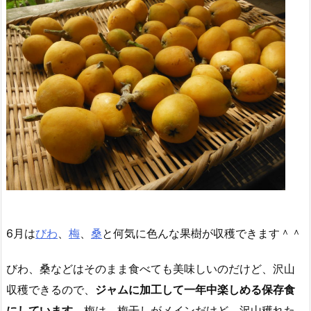
6月は
びわ
、
梅
、
桑
と何気に色んな果樹が収穫できます＾＾
びわ、桑などはそのまま食べても美味しいのだけど、沢山
収穫できるので、
ジャムに加工して一年中楽しめる保存食
にしています。
梅は、梅干しがメインだけど、沢山穫れた