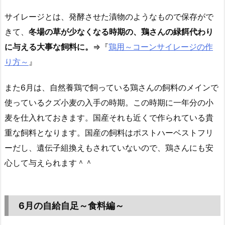
サイレージとは、発酵させた漬物のようなもので保存がで
きて、
冬場の草が少なくなる時期の、鶏さんの緑餌代わり
に与える大事な飼料に。
⇒『
鶏用～コーンサイレージの作
り方～
』
また6月は、自然養鶏で飼っている鶏さんの飼料のメインで
使っているクズ小麦の入手の時期。この時期に一年分の小
麦を仕入れておきます。国産それも近くで作られている貴
重な飼料となります。国産の飼料はポストハーベストフリ
ーだし、遺伝子組換えもされていないので、鶏さんにも安
心して与えられます＾＾
6月の自給自足～食料編～