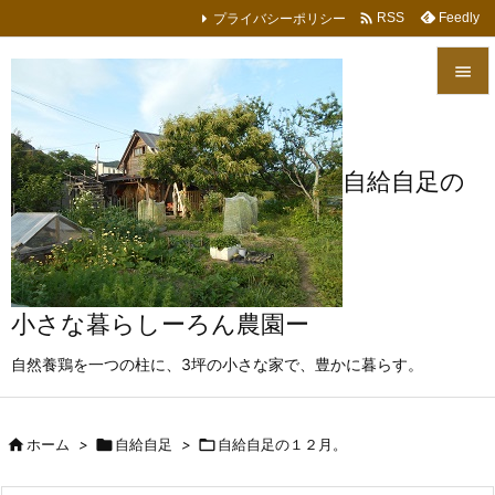

プライバシーポリシー
Feedly
RSS


メニュ

自給自足の
サイド

前へ

次へ
小さな暮らしーろん農園ー

自然養鶏を一つの柱に、3坪の小さな家で、豊かに暮らす。
検索

ホーム
>

自給自足
>

自給自足の１２月。