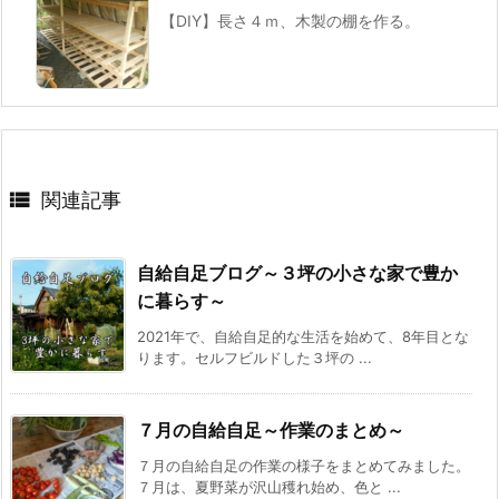
【DIY】長さ４ｍ、木製の棚を作る。

関連記事
自給自足ブログ～３坪の小さな家で豊か
に暮らす～
2021年で、自給自足的な生活を始めて、8年目とな
ります。セルフビルドした３坪の ...
７月の自給自足～作業のまとめ～
７月の自給自足の作業の様子をまとめてみました。
７月は、夏野菜が沢山穫れ始め、色と ...