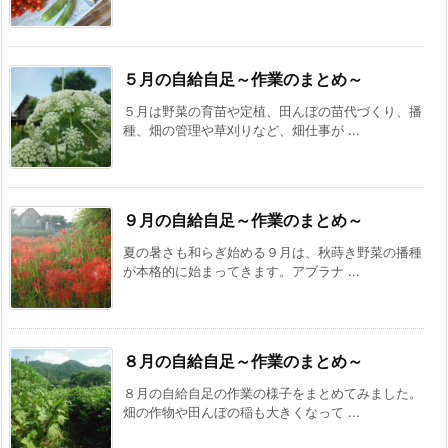
５月の自給自足～作業のまとめ～
５月は野菜の育苗や定植、田んぼの苗代づくり、播
種、畑の管理や草刈りなど、畑仕事が ...
９月の自給自足～作業のまとめ～
夏の暑さも和らぎ始める９月は、秋蒔き野菜の播種
が本格的に始まってきます。アブラナ ...
８月の自給自足～作業のまとめ～
８月の自給自足の作業の様子をまとめてみました。
畑の作物や田んぼの稲も大きくなって ...