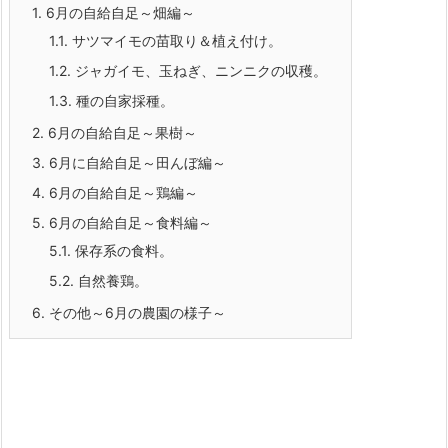
1.
6月の自給自足～畑編～
1.1.
サツマイモの苗取り＆植え付け。
1.2.
ジャガイモ、玉ねぎ、ニンニクの収穫。
1.3.
種の自家採種。
2.
6月の自給自足～果樹～
3.
6月に自給自足～田んぼ編～
4.
6月の自給自足～鶏編～
5.
6月の自給自足～食料編～
5.1.
保存系の食料。
5.2.
自然養鶏。
6.
その他～6月の農園の様子～