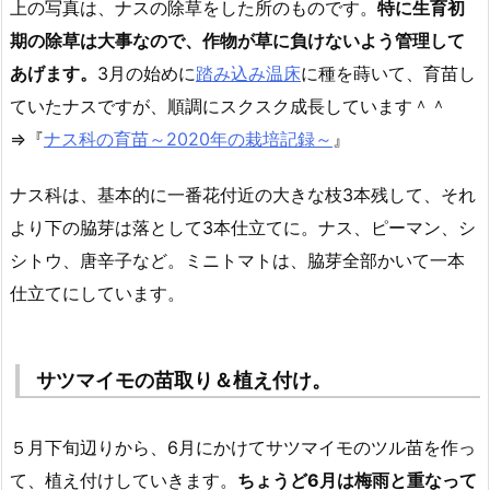
上の写真は、ナスの除草をした所のものです。
特に生育初
期の除草は大事なので、作物が草に負けないよう管理して
あげます。
3月の始めに
踏み込み温床
に種を蒔いて、育苗し
ていたナスですが、順調にスクスク成長しています＾＾
⇒『
ナス科の育苗～2020年の栽培記録～
』
ナス科は、基本的に一番花付近の大きな枝3本残して、それ
より下の脇芽は落として3本仕立てに。ナス、ピーマン、シ
シトウ、唐辛子など。ミニトマトは、脇芽全部かいて一本
仕立てにしています。
サツマイモの苗取り＆植え付け。
５月下旬辺りから、6月にかけてサツマイモのツル苗を作っ
て、植え付けしていきます。
ちょうど6月は梅雨と重なって