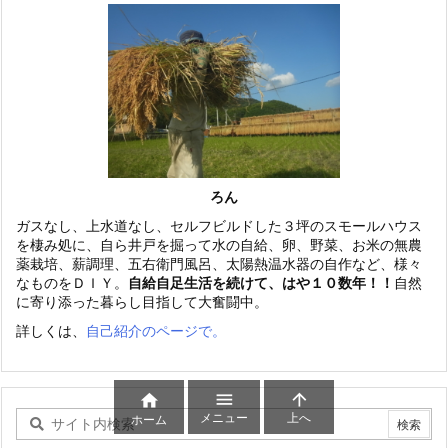
ろん
ガスなし、上水道なし、セルフビルドした３坪のスモールハウス
を棲み処に、自ら井戸を掘って水の自給、卵、野菜、お米の無農
薬栽培、薪調理、五右衛門風呂、太陽熱温水器の自作など、様々
なものをＤＩＹ。
自給自足生活を続けて、はや１０数年！！
自然
に寄り添った暮らし目指して大奮闘中。
詳しくは、
自己紹介のページで。



メニュー
上へ
ホーム