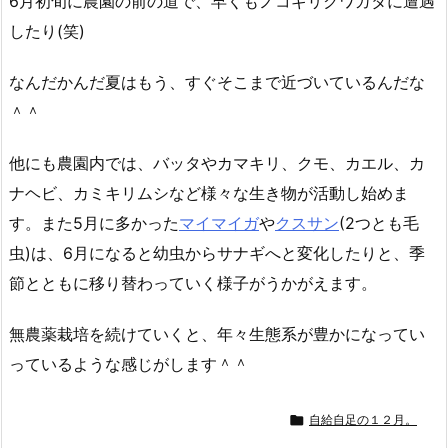
6月初旬に農園の前の道で、早くもノコギリクワガタに遭遇
したり(笑)
なんだかんだ夏はもう、すぐそこまで近づいているんだな
＾＾
他にも農園内では、バッタやカマキリ、クモ、カエル、カ
ナヘビ、カミキリムシなど様々な生き物が活動し始めま
す。また5月に多かった
マイマイガ
や
クスサン
(2つとも毛
虫)は、6月になると幼虫からサナギへと変化したりと、季
節とともに移り替わっていく様子がうかがえます。
無農薬栽培を続けていくと、年々生態系が豊かになってい
っているような感じがします＾＾

自給自足の１２月。