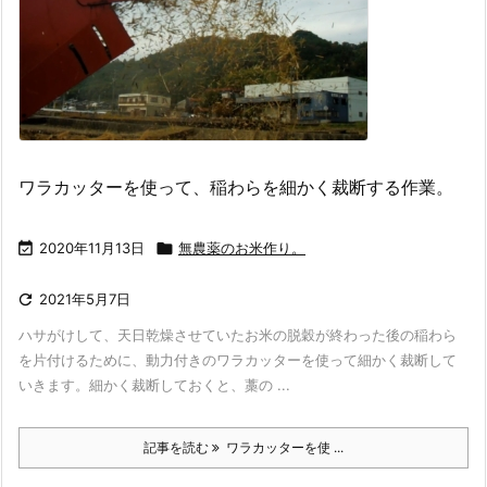
ワラカッターを使って、稲わらを細かく裁断する作業。

2020年11月13日

無農薬のお米作り。

2021年5月7日
ハサがけして、天日乾燥させていたお米の脱穀が終わった後の稲わら
を片付けるために、動力付きのワラカッターを使って細かく裁断して
いきます。細かく裁断しておくと、藁の ...
記事を読む
ワラカッターを使 ...