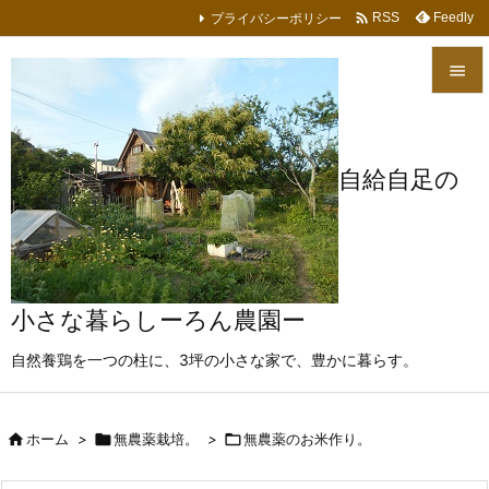

プライバシーポリシー
Feedly
RSS


メニュ

自給自足の
サイド

前へ

次へ
小さな暮らしーろん農園ー

自然養鶏を一つの柱に、3坪の小さな家で、豊かに暮らす。
検索

ホーム
>

無農薬栽培。
>

無農薬のお米作り。