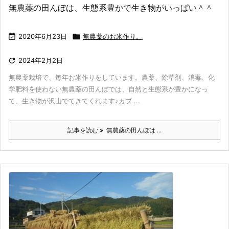
無農薬の田んぼは、生態系豊かで生き物がいっぱい＾＾

2020年6月23日

無農薬のお米作り。

2024年2月2日
無農薬栽培で、毎年お米作りをしています。農薬、除草剤、消毒、化
学肥料を使わない無農薬の田んぼでは、自然と生態系が豊かになっ
て、生き物が沢山でてきてくれます♪カブ ...
記事を読む
無農薬の田んぼは ...