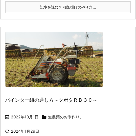
記事を読む
稲架掛けのやり方 ...
バインダー紐の通し方～クボタＲＢ３０～

2022年10月1日

無農薬のお米作り。

2024年1月29日