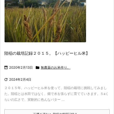
陸稲の栽培記録２０１５。【ハッピーヒル米】

2020年2月13日

無農薬のお米作り。

2024年2月4日
２０１５年、ハッピーヒル米を使って、陸稲の栽培に挑戦してみまし
た。陸稲とは水田ではなく、畑で水を張らずに育てていきます。５aく
らいの広さで、実験的に色んなパター ...