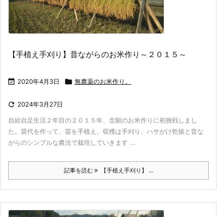
【手植え手刈り】昔ながらのお米作り～２０１５～

2020年4月3日

無農薬のお米作り。

2024年3月27日
自給自足生活２年目の２０１５年、念願のお米作りに初挑戦しまし
た。苗代を作って、苗を手植え、収穫は手刈り、ハサがけ乾燥と昔な
がらのシンプルな農法で栽培していきます ...
記事を読む
【手植え手刈り】 ...