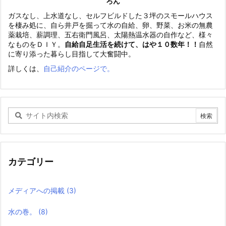
ろん
ガスなし、上水道なし、セルフビルドした３坪のスモールハウス
を棲み処に、自ら井戸を掘って水の自給、卵、野菜、お米の無農
薬栽培、薪調理、五右衛門風呂、太陽熱温水器の自作など、様々
なものをＤＩＹ。
自給自足生活を続けて、はや１０数年！！
自然
に寄り添った暮らし目指して大奮闘中。
詳しくは、
自己紹介のページで。
カテゴリー
メディアへの掲載
(3)
水の巻。
(8)