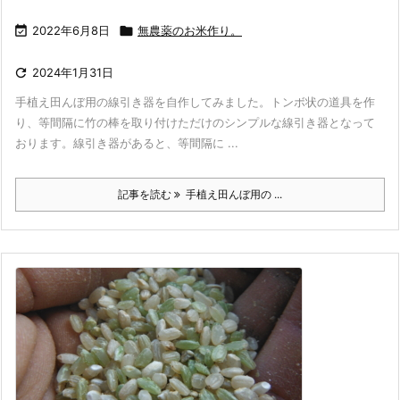

2022年6月8日

無農薬のお米作り。

2024年1月31日
手植え田んぼ用の線引き器を自作してみました。トンボ状の道具を作
り、等間隔に竹の棒を取り付けただけのシンプルな線引き器となって
おります。線引き器があると、等間隔に ...
記事を読む
手植え田んぼ用の ...