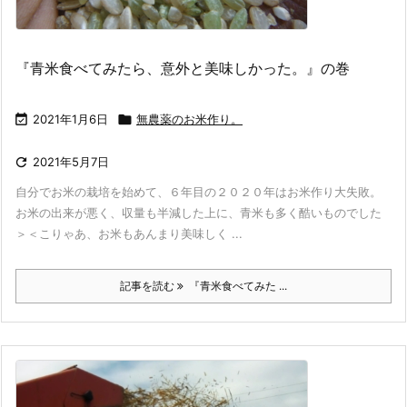
『青米食べてみたら、意外と美味しかった。』の巻

2021年1月6日

無農薬のお米作り。

2021年5月7日
自分でお米の栽培を始めて、６年目の２０２０年はお米作り大失敗。
お米の出来が悪く、収量も半減した上に、青米も多く酷いものでした
＞＜こりゃあ、お米もあんまり美味しく ...
記事を読む
『青米食べてみた ...