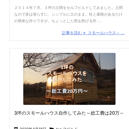
２０１４年７月。３坪の土間をセルフビルドしてみました。土間
なので床は張らずに、シンプルに土のまま。柱と屋根があるだけ
の簡単な作りですが、ちょっとした雨を防げる作 ...
記事を読む
スモールハウス～ ...
3坪のスモールハウス自作してみた～総工費は20万～