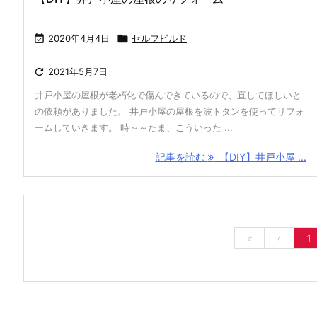

2020年4月4日

セルフビルド

2021年5月7日
井戸小屋の屋根が老朽化で傷んできているので、直してほしいと
の依頼がありました。 井戸小屋の屋根を波トタンを使ってリフォ
ームしていきます。 時～～たま、こういった ...
記事を読む
【DIY】井戸小屋 ...
«
‹
1