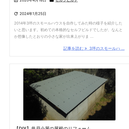

2020年4月18日

セルフビルド

2024年1月25日
2014年3坪のスモールハウスを自作してみた時の様子を紹介した
いと思います。初めての本格的なセルフビルドでしたが、なんと
か想像したとおりの小さな家が出来上がりま ...
記事を読む
3坪のスモールハ ...
【DIY】井戸小屋の屋根のリフォーム