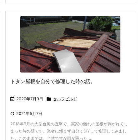
トタン屋根を自分で修理した時の話。

2020年7月9日

セルフビルド

2021年5月7日
2018年9月の大型台風の直撃で、実家の離れの屋根が剥がれてし
まった時の話です。業者に頼まず自分でDIYして修理してみまし
た。このままでは、当然ですが雨が降った ...