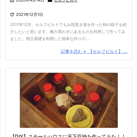

2020年4月14日

セルフビルド

2021年12月1日
2017年12月、セルフビルドでもみ殻置き場を作った時の様子を紹
介したいと思います。極力買わずにあるものを利用して作ってみ
ました。独立基礎を利用した簡単な作りの ...
記事を読む
【セルフビルド】 ...
【DIY】スモールハウスに床下収納を作ってみた！！