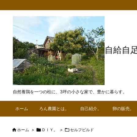
自給自
自然養鶏を一つの柱に、3坪の小さな家で、豊かに暮らす。
ホーム
ろん農園とは。
自己紹介。
卵の販売。

ホーム
>

ＤＩＹ。
>

セルフビルド