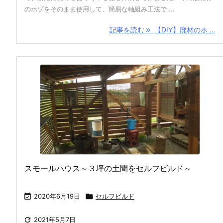
のホゾをそのまま使用して、簡易な軸組み工法で ...
記事を読む
【DIY】廃材のホ ...
スモールハウス～３坪の土間をセルフビルド～

2020年6月19日

セルフビルド

2021年5月7日