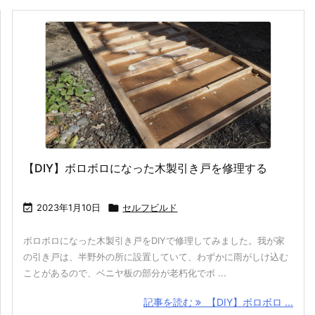
【DIY】ボロボロになった木製引き戸を修理する

2023年1月10日

セルフビルド
ボロボロになった木製引き戸をDIYで修理してみました。我が家
の引き戸は、半野外の所に設置していて、わずかに雨がしけ込む
ことがあるので、ベニヤ板の部分が老朽化でボ ...
記事を読む
【DIY】ボロボロ ...