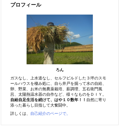
プロフィール
ろん
ガスなし、上水道なし、セルフビルドした３坪のスモ
ールハウスを棲み処に、自ら井戸を掘って水の自給、
卵、野菜、お米の無農薬栽培、薪調理、五右衛門風
呂、太陽熱温水器の自作など、様々なものをＤＩＹ。
自給自足生活を続けて、はや１０数年！！
自然に寄り
添った暮らし目指して大奮闘中。
詳しくは、
自己紹介のページで。