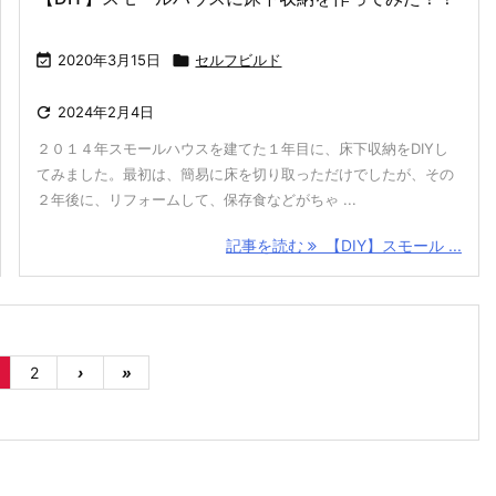

2020年3月15日

セルフビルド

2024年2月4日
２０１４年スモールハウスを建てた１年目に、床下収納をDIYし
てみました。最初は、簡易に床を切り取っただけでしたが、その
２年後に、リフォームして、保存食などがちゃ ...
記事を読む
【DIY】スモール ...
2
›
»