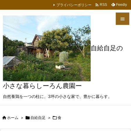

プライバシーポリシー
Feedly
RSS


メニュ

自給自足の
サイド

前へ

次へ
小さな暮らしーろん農園ー

自然養鶏を一つの柱に、3坪の小さな家で、豊かに暮らす。
検索

ホーム
>

自給自足
>

食