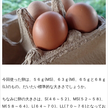
今回使った卵は、５６ｇ(MS)、６３ｇ(M)、６５ｇと６８ｇ
(L)のもの。だいたい標準的な大きさでしょうか。
ちなみに卵の大きさは、S(４６～５２)、MS(５２～５８)、
M(５８～６４)、L(６４～７０)、LL(７０～７６)となってお