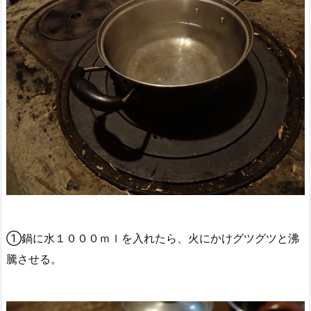
①鍋に水１０００ｍｌを入れたら、火にかけグツグツと沸
騰させる。