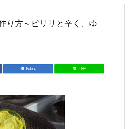
作り方～ピリリと辛く、ゆ
B!
Hatena
LINE