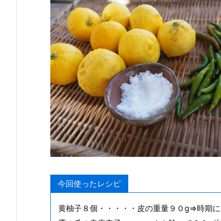
今回使ったレシピ
黄柚子８個・・・・・皮の重量９０g⇒時期