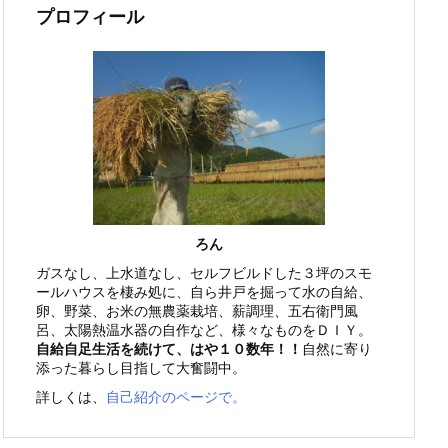
プロフィール
ろん
ガスなし、上水道なし、セルフビルドした３坪のスモ
ールハウスを棲み処に、自ら井戸を掘って水の自給、
卵、野菜、お米の無農薬栽培、薪調理、五右衛門風
呂、太陽熱温水器の自作など、様々なものをＤＩＹ。
自給自足生活を続けて、はや１０数年！！
自然に寄り
添った暮らし目指して大奮闘中。
詳しくは、
自己紹介のページで。