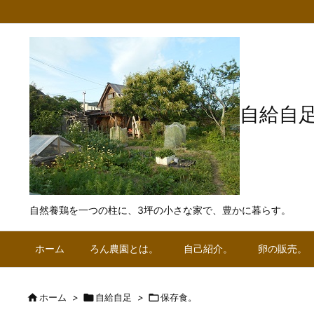
自給自
自然養鶏を一つの柱に、3坪の小さな家で、豊かに暮らす。
ホーム
ろん農園とは。
自己紹介。
卵の販売。

ホーム
>

自給自足
>

保存食。