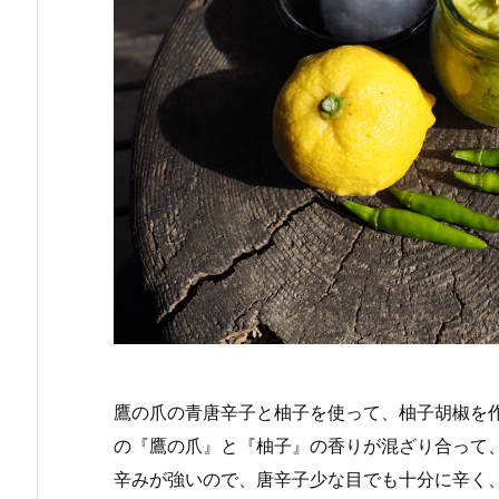
鷹の爪の青唐辛子と柚子を使って、柚子胡椒を
の『鷹の爪』と『柚子』の香りが混ざり合って
辛みが強いので、唐辛子少な目でも十分に辛く