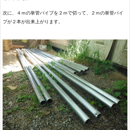
次に、４ｍの単管パイプを２ｍで切って、２ｍの単管パイ
プが２本が出来上がります。