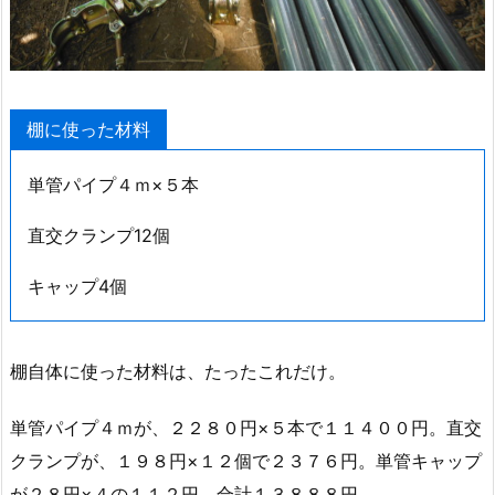
棚に使った材料
単管パイプ４ｍ×５本
直交クランプ12個
キャップ4個
棚自体に使った材料は、たったこれだけ。
単管パイプ４ｍが、２２８０円×５本で１１４００円。直交
クランプが、１９８円×１２個で２３７６円。単管キャップ
が２８円×４の１１２円。合計１３８８８円。