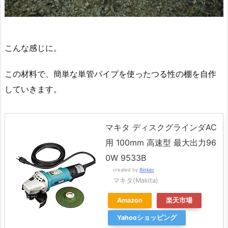
こんな感じに。
この材料で、簡単な単管パイプを使ったつる性の棚を自作
していきます。
マキタ ディスクグラインダAC
用 100mm 高速型 最大出力96
0W 9533B
created by
Rinker
マキタ(Makita)
Amazon
楽天市場
Yahooショッピング