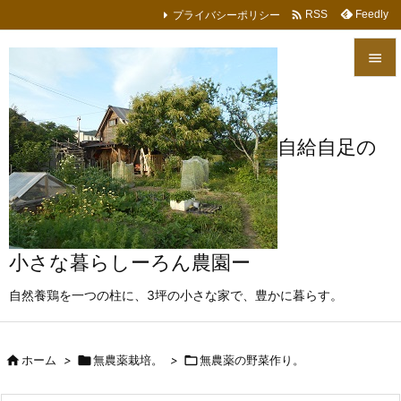

プライバシーポリシー
Feedly
RSS


メニュ

自給自足の
サイド

前へ

次へ
小さな暮らしーろん農園ー

自然養鶏を一つの柱に、3坪の小さな家で、豊かに暮らす。
検索

ホーム
>

無農薬栽培。
>

無農薬の野菜作り。