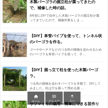
木製パーゴラの掘立柱が腐ってきたの
で、補修した時の話。
8年前にDIYで自作した木製パーゴラの掘立柱が腐
ってきていたので、補修作業をしま ...
【DIY】単管パイプを使って、トンネル状
のパーゴラを作る。
ゴーヤやヘチマなどのつる性の植物を這わせるため
のパーゴラを単管パイプを使って、D ...
【DIY】掘っ立て柱を使った木製パーゴ
ラ。
つる性の植物を這わすパーゴラを木製で、DIYして
みました。柱は穴を掘って埋める掘 ...



メニュー
上へ
ホーム
サツマイモの栽培～簡単にできる苗作り