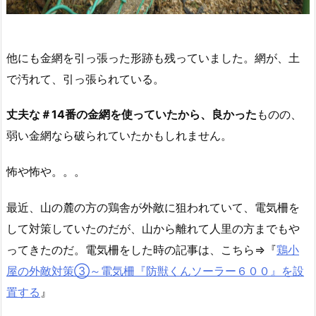
他にも金網を引っ張った形跡も残っていました。網が、土
で汚れて、引っ張られている。
丈夫な＃14番の金網を使っていたから、良かった
ものの、
弱い金網なら破られていたかもしれません。
怖や怖や。。。
最近、山の麓の方の鶏舎が外敵に狙われていて、電気柵を
して対策していたのだが、山から離れて人里の方までもや
ってきたのだ。電気柵をした時の記事は、こちら⇒『
鶏小
屋の外敵対策③～電気柵『防獣くんソーラー６００』を設
置する
』