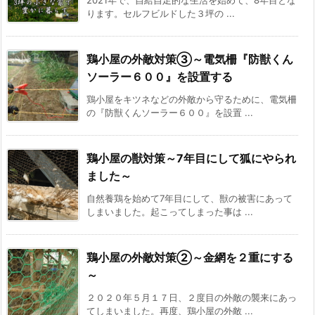
2021年で、自給自足的な生活を始めて、8年目とな
ります。セルフビルドした３坪の ...
鶏小屋の外敵対策③～電気柵『防獣くん
ソーラー６００』を設置する
鶏小屋をキツネなどの外敵から守るために、電気柵
の『防獣くんソーラー６００』を設置 ...
鶏小屋の獣対策～7年目にして狐にやられ
ました～
自然養鶏を始めて7年目にして、獣の被害にあって
しまいました。起こってしまった事は ...
鶏小屋の外敵対策②～金網を２重にする
～
２０２０年５月１７日、２度目の外敵の襲来にあっ
てしまいました。再度、鶏小屋の外敵 ...