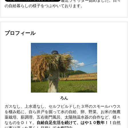
最近ツイッター始めました。日々
の自給暮らしの様子をつぶやいております。
プロフィール
ろん
ガスなし、上水道なし、セルフビルドした３坪のスモールハウス
を棲み処に、自ら井戸を掘って水の自給、卵、野菜、お米の無農
薬栽培、薪調理、五右衛門風呂、太陽熱温水器の自作など、様々
なものをＤＩＹ。
自給自足生活を続けて、はや１０数年！！
自然
に寄り添った暮らし目指して大奮闘中。