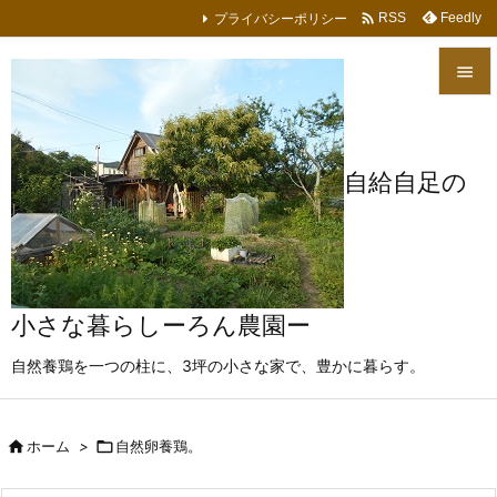

プライバシーポリシー
Feedly
RSS


メニュ

自給自足の
サイド

前へ

次へ
小さな暮らしーろん農園ー

自然養鶏を一つの柱に、3坪の小さな家で、豊かに暮らす。
検索

ホーム
>

自然卵養鶏。