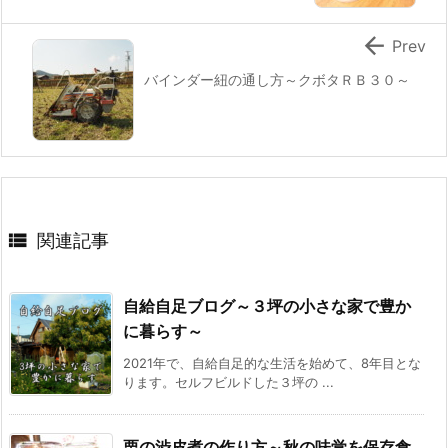

Prev
バインダー紐の通し方～クボタＲＢ３０～

関連記事
自給自足ブログ～３坪の小さな家で豊か
に暮らす～
2021年で、自給自足的な生活を始めて、8年目とな
ります。セルフビルドした３坪の ...
栗の渋皮煮の作り方～秋の味覚を保存食