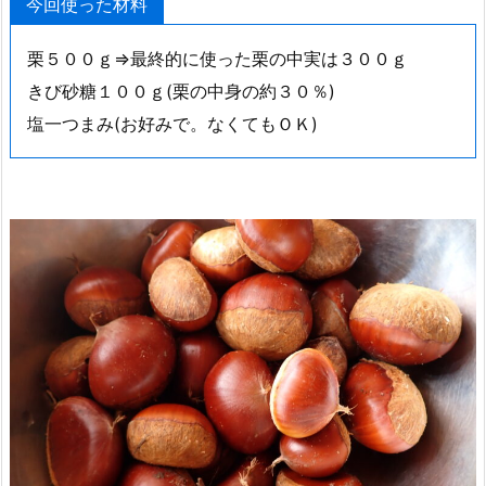
今回使った材料
栗５００ｇ⇒最終的に使った栗の中実は３００ｇ
きび砂糖１００ｇ(栗の中身の約３０％)
塩一つまみ(お好みで。なくてもＯＫ)