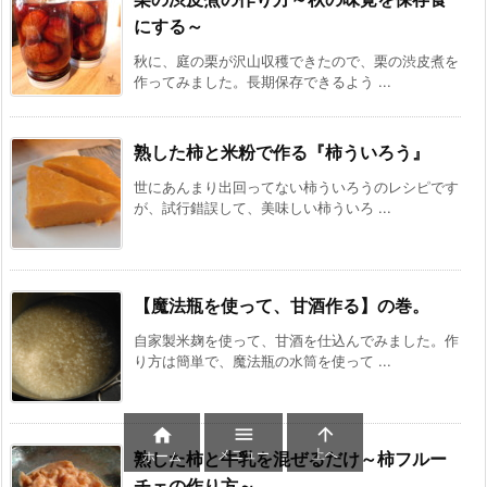
にする～
秋に、庭の栗が沢山収穫できたので、栗の渋皮煮を
作ってみました。長期保存できるよう ...
熟した柿と米粉で作る『柿ういろう』
世にあんまり出回ってない柿ういろうのレシピです
が、試行錯誤して、美味しい柿ういろ ...
【魔法瓶を使って、甘酒作る】の巻。
自家製米麹を使って、甘酒を仕込んでみました。作
り方は簡単で、魔法瓶の水筒を使って ...



メニュー
上へ
ホーム
熟した柿と牛乳を混ぜるだけ～柿フルー
チェの作り方～