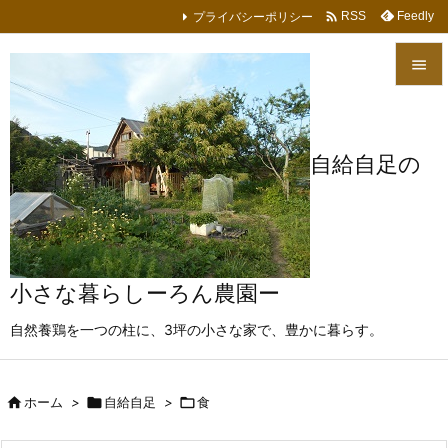

プライバシーポリシー
Feedly
RSS


メニュ

自給自足の
サイド

前へ

次へ
小さな暮らしーろん農園ー

自然養鶏を一つの柱に、3坪の小さな家で、豊かに暮らす。
検索

ホーム
>

自給自足
>

食