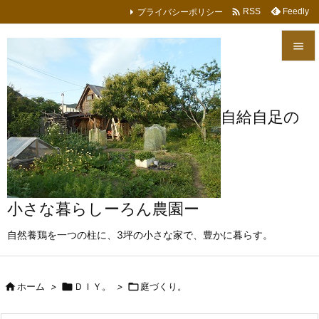

プライバシーポリシー
Feedly
RSS


メニュ

自給自足の
サイド

前へ

次へ
小さな暮らしーろん農園ー

自然養鶏を一つの柱に、3坪の小さな家で、豊かに暮らす。
検索

ホーム
>

ＤＩＹ。
>

庭づくり。