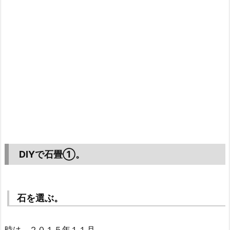
DIYで石畳①。
石を選ぶ。
時は、２０１５年１１月。