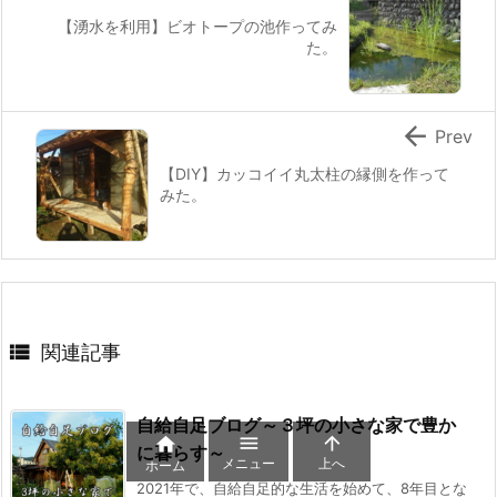
【湧水を利用】ビオトープの池作ってみ
た。

Prev
【DIY】カッコイイ丸太柱の縁側を作って
みた。

関連記事
自給自足ブログ～３坪の小さな家で豊か



に暮らす～
メニュー
上へ
ホーム
2021年で、自給自足的な生活を始めて、8年目とな