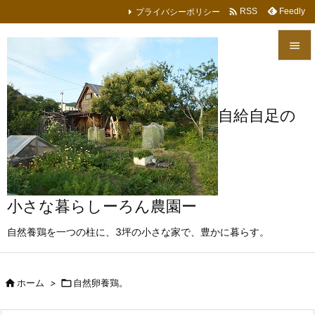

プライバシーポリシー
Feedly
RSS


メニュ

自給自足の
サイド

前へ

次へ
小さな暮らしーろん農園ー

自然養鶏を一つの柱に、3坪の小さな家で、豊かに暮らす。
検索

ホーム
>

自然卵養鶏。