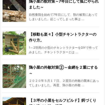
鶏小屋の獣対策～7年目にして狐にやられ
ました～
自然養鶏を始めて7年目にして、獣の被害にあって
しまいました。起こってしまった事は ...
【移動も楽々】小型チキントラクターの
作り方。
1～2羽用の小型のチキントラクターをDIYで作って
みました。チキントラクターとは ...
鶏小屋の外敵対策②～金網を２重にする
～
２０２０年５月１７日、２度目の外敵の襲来にあっ
てしまいました。再度、鶏小屋の外敵 ...
【３坪の小屋をセルフビルド】餌づくり