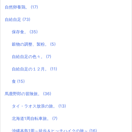
自然卵養鶏。
(17)
自給自足
(73)
保存食。
(35)
穀物の調整、製粉。
(5)
自給自足の色々。
(7)
自給自足の１２月。
(11)
食
(15)
馬鹿野郎の冒険旅。
(36)
タイ・ラオス放浪の旅。
(13)
北海道1周自転車旅。
(7)
沖縄本島1周～徒歩＆ヒッチハイクの旅～
(16)