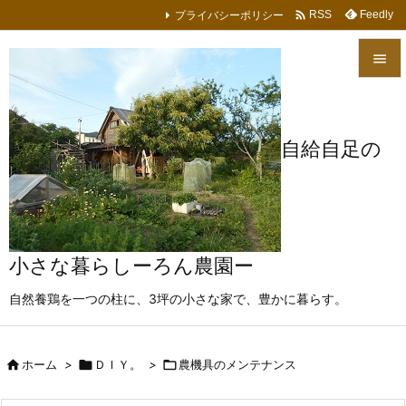

プライバシーポリシー
Feedly
RSS


メニュ

自給自足の
サイド

前へ

次へ
小さな暮らしーろん農園ー

自然養鶏を一つの柱に、3坪の小さな家で、豊かに暮らす。
検索

ホーム
>

ＤＩＹ。
>

農機具のメンテナンス