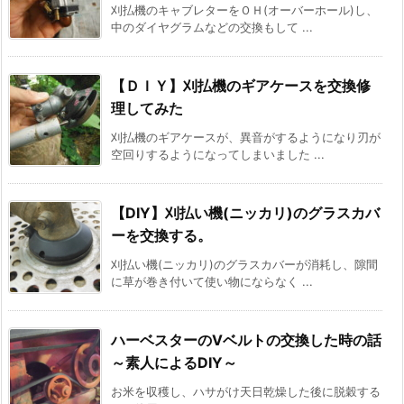
刈払機のキャブレターをＯＨ(オーバーホール)し、
中のダイヤグラムなどの交換もして ...
【ＤＩＹ】刈払機のギアケースを交換修
理してみた
刈払機のギアケースが、異音がするようになり刃が
空回りするようになってしまいました ...
【DIY】刈払い機(ニッカリ)のグラスカバ
ーを交換する。
刈払い機(ニッカリ)のグラスカバーが消耗し、隙間
に草が巻き付いて使い物にならなく ...
ハーベスターのVベルトの交換した時の話
～素人によるDIY～
お米を収穫し、ハサがけ天日乾燥した後に脱穀する