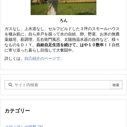
ろん
ガスなし、上水道なし、セルフビルドした３坪のスモールハウス
を棲み処に、自ら井戸を掘って水の自給、卵、野菜、お米の無農
薬栽培、薪調理、五右衛門風呂、太陽熱温水器の自作など、様々
なものをＤＩＹ。
自給自足生活を続けて、はや１０数年！！
自然
に寄り添った暮らし目指して大奮闘中。
詳しくは、
自己紹介のページで。
カテゴリー
メディアへの掲載
(3)