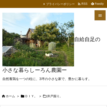

プライバシーポリシー
Feedly
RSS


メニュ

自給自足の
サイド

前へ

次へ
小さな暮らしーろん農園ー

自然養鶏を一つの柱に、3坪の小さな家で、豊かに暮らす。
検索

ホーム
>

ＤＩＹ。
>

井戸掘り。