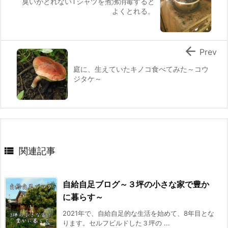
臭いがとれないTシャツを煮沸消毒すると
よくとれる。

Prev
庭に、生えていたキノコ食べてみた～コウ
ジタケ～

関連記事
自給自足ブログ～３坪の小さな家で豊か
に暮らす～
2021年で、自給自足的な生活を始めて、8年目とな
ります。セルフビルドした３坪の ...