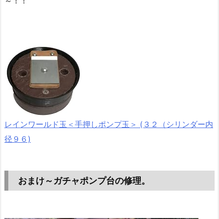
～！！
レインワールド玉＜手押しポンプ玉＞ (３２（シリンダー内
径９６)
おまけ～ガチャポンプ台の修理。