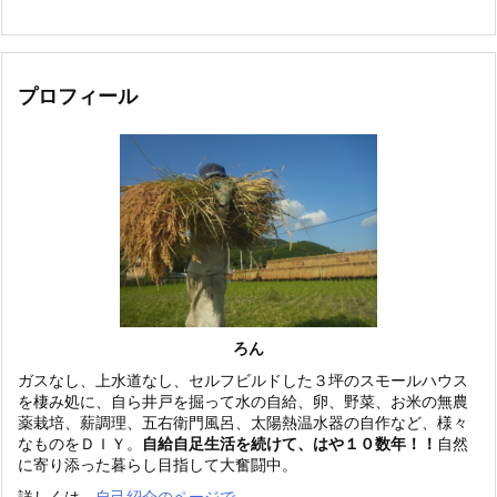
プロフィール
ろん
ガスなし、上水道なし、セルフビルドした３坪のスモールハウス
を棲み処に、自ら井戸を掘って水の自給、卵、野菜、お米の無農
薬栽培、薪調理、五右衛門風呂、太陽熱温水器の自作など、様々
なものをＤＩＹ。
自給自足生活を続けて、はや１０数年！！
自然
に寄り添った暮らし目指して大奮闘中。
詳しくは、
自己紹介のページで。