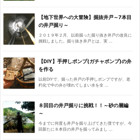
【地下世界への大冒険】掘抜井戸～7本目
の井戸掘り～
２０１９年２月、以前掘った掘り抜き井戸の改良に
挑戦しました。掘り抜き井戸とは、実 ...
【DIY】手押しポンプ(ガチャポンプ)の弁
を作る
以前DIYで、掘った井戸の手押しポンプですが、老
朽化で中の弁が壊れてしまい水を全 ...
８回目の井戸掘りに挑戦！！～砂の層編
～
今までに何度も井戸を掘り上げてきた僕ですが、今
回新たに８本目の井戸を掘ってみまし ...