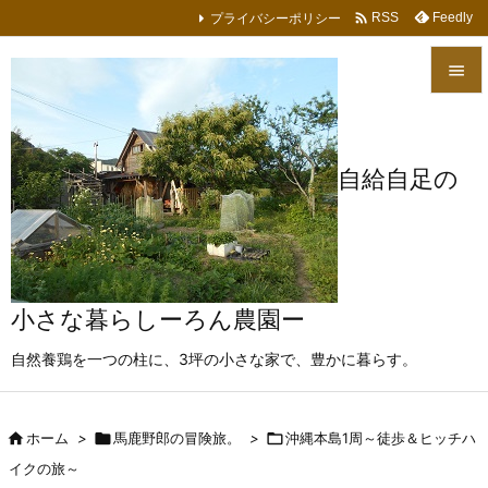

プライバシーポリシー
Feedly
RSS


メニュ

自給自足の
サイド

前へ

次へ
小さな暮らしーろん農園ー

自然養鶏を一つの柱に、3坪の小さな家で、豊かに暮らす。
検索

ホーム
>

馬鹿野郎の冒険旅。
>

沖縄本島1周～徒歩＆ヒッチハ
イクの旅～