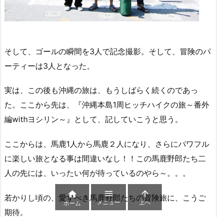
そして、ゴールの瞬間を3人で記念撮影。そして、冒険のパ
ーティーは3人となった。
実は、この後も沖縄の旅は、もうしばらく続くのであっ
た。ここから先は、『沖縄本島1周ヒッチハイクの旅～番外
編withヨシリン～』として、記していこうと思う。
ここからは、馬鹿1人から馬鹿２人になり、さらにパワフル
に楽しい旅となる事は間違いなし！！この馬鹿野郎たち二
人の先には、いったい何が待っているのやら～。。。



若かりし頃の、愛すべき馬鹿野郎たちの冒険旅に、こうご
メニュー
上へ
ホーム
期待。